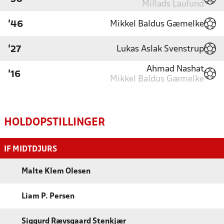
Millads Laulund
Mikkel Baldus Gæmelke
'46
Lukas Aslak Svenstrup
'27
Ahmad Nashat
'16
Mikkel Baldus Gæmelke
HOLDOPSTILLINGER
IF MIDTDJURS
Malte Klem Olesen
Liam P. Persen
Siggurd Rævsgaard Stenkjær