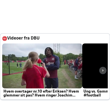
Videoer fra DBU
Hvem overtager nr.10 efter Eriksen? Hvem
Ung vs. Gamm
glemmer sit pas? Hvem ringer Joachim
#football
altid til efter kampe?