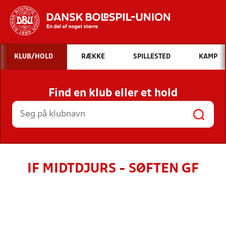
Hvad vil du søge efter?
KLUB/HOLD
RÆKKE
SPILLESTED
KAMP
INDHOLD OG NYHEDER
Find en klub eller et hold
STILLINGER, RESULTATER, KLUBBER OG
HOLD
IF MIDTDJURS - SØFTEN GF