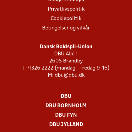
Privatlivspolitik
Cookiepolitik
Betingelser og vilkår
Dansk Boldspil-Union
DBU Allé 1
2605 Brøndby
T: 4326 2222 (mandag - fredag 9-16)
M:
dbu@dbu.dk
DBU
DBU BORNHOLM
DBU FYN
DBU JYLLAND