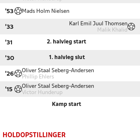
Mads Holm Nielsen
'53
Karl Emil Juul Thomsen
'33
Malik Khalid
2. halvleg start
'31
1. halvleg slut
'30
Oliver Staal Seberg-Andersen
'26
Phillip Ehlers
Oliver Staal Seberg-Andersen
'15
Victor Hunderup
Kamp start
HOLDOPSTILLINGER