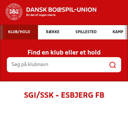
Hvad vil du søge efter?
KLUB/HOLD
RÆKKE
SPILLESTED
KAMP
INDHOLD OG NYHEDER
Find en klub eller et hold
STILLINGER, RESULTATER, KLUBBER OG
HOLD
SGI/SSK - ESBJERG FB