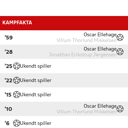
KAMPFAKTA
Oscar Ellehage
'59
Villum Thorlund Mikkelsen
Oscar Ellehage
'28
Jonathan Erikstrup Jørgensen
Ukendt spiller
'25
Ukendt spiller
'22
Ukendt spiller
'15
Oscar Ellehage
'10
Villum Thorlund Mikkelsen
Ukendt spiller
'6