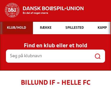
Hvad vil du søge efter?
KLUB/HOLD
RÆKKE
SPILLESTED
KAMP
INDHOLD OG NYHEDER
Find en klub eller et hold
STILLINGER, RESULTATER, KLUBBER OG
HOLD
BILLUND IF - HELLE FC