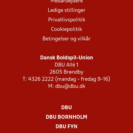
Medarbejdere
Ledige stillinger
Privatlivspolitik
Cookiepolitik
Betingelser og vilkår
Dansk Boldspil-Union
DBU Allé 1
2605 Brøndby
T: 4326 2222 (mandag - fredag 9-16)
M:
dbu@dbu.dk
DBU
DBU BORNHOLM
DBU FYN