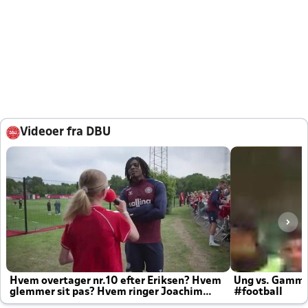
Videoer fra DBU
Hvem overtager nr.10 efter Eriksen? Hvem
Ung vs. Gamm
glemmer sit pas? Hvem ringer Joachim
#football
altid til efter kampe?