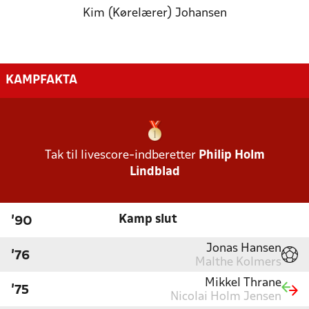
Kim (Kørelærer) Johansen
KAMPFAKTA
Tak til livescore-indberetter
Philip Holm
Lindblad
Kamp slut
'90
Jonas Hansen
'76
Malthe Kolmers
Mikkel Thrane
'75
Nicolai Holm Jensen