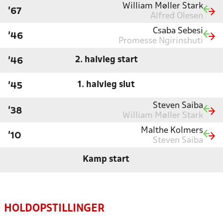
William Møller Stark
'67
Alfred Olesen
Csaba Sebesi
'46
Promesse Ngirinshuti
2. halvleg start
'46
1. halvleg slut
'45
Steven Saiba
'38
William Møller Stark
Malthe Kolmers
'10
Steven Saiba
Kamp start
HOLDOPSTILLINGER