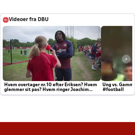
Videoer fra DBU
Hvem overtager nr.10 efter Eriksen? Hvem
Ung vs. Gamm
glemmer sit pas? Hvem ringer Joachim
#football
altid til efter kampe?