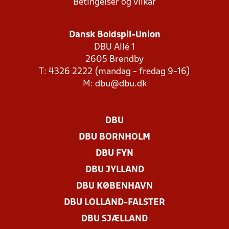
Betingelser og vilkår
Dansk Boldspil-Union
DBU Allé 1
2605 Brøndby
T: 4326 2222 (mandag - fredag 9-16)
M:
dbu@dbu.dk
DBU
DBU BORNHOLM
DBU FYN
DBU JYLLAND
DBU KØBENHAVN
DBU LOLLAND-FALSTER
DBU SJÆLLAND