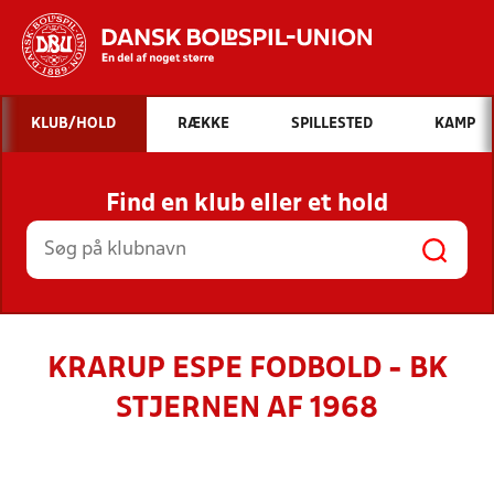
Hvad vil du søge efter?
KLUB/HOLD
RÆKKE
SPILLESTED
KAMP
INDHOLD OG NYHEDER
Find en klub eller et hold
STILLINGER, RESULTATER, KLUBBER OG
HOLD
KRARUP ESPE FODBOLD - BK
STJERNEN AF 1968