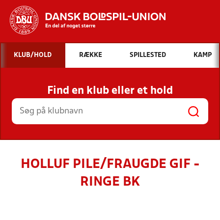
Hvad vil du søge efter?
KLUB/HOLD
RÆKKE
SPILLESTED
KAMP
INDHOLD OG NYHEDER
Find en klub eller et hold
STILLINGER, RESULTATER, KLUBBER OG
HOLD
HOLLUF PILE/FRAUGDE GIF -
RINGE BK