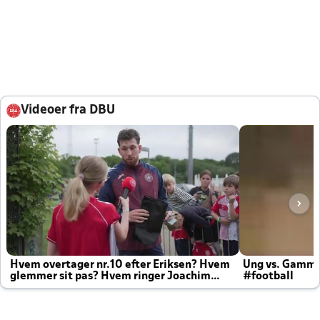
Videoer fra DBU
Hvem overtager nr.10 efter Eriksen? Hvem
Ung vs. Gamm
glemmer sit pas? Hvem ringer Joachim
#football
altid til efter kampe?