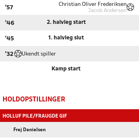
Christian Oliver Frederiksen
'57
Jacob Andersen
2. halvleg start
'46
1. halvleg slut
'45
Ukendt spiller
'32
Kamp start
HOLDOPSTILLINGER
HOLLUF PILE/FRAUGDE GIF
Frej Danielsen