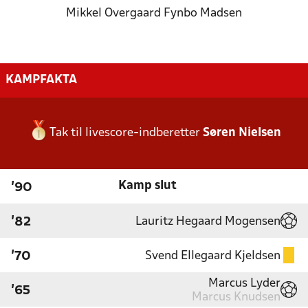
Mikkel Overgaard Fynbo Madsen
KAMPFAKTA
Tak til livescore-indberetter
Søren Nielsen
Kamp slut
'90
Lauritz Hegaard Mogensen
'82
Svend Ellegaard Kjeldsen
'70
Marcus Lyder
'65
Marcus Knudsen