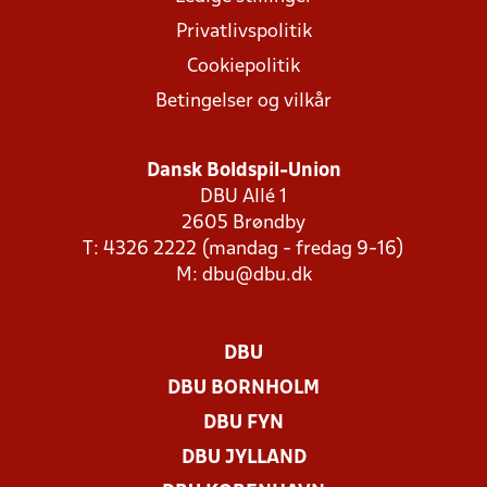
Privatlivspolitik
Cookiepolitik
Betingelser og vilkår
Dansk Boldspil-Union
DBU Allé 1
2605 Brøndby
T: 4326 2222 (mandag - fredag 9-16)
M:
dbu@dbu.dk
DBU
DBU BORNHOLM
DBU FYN
DBU JYLLAND