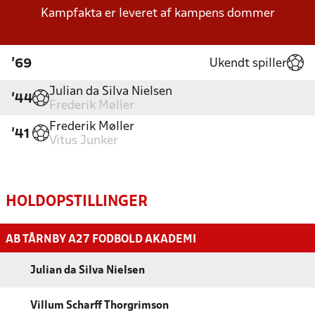
Kampfakta er leveret af kampens dommer
Ukendt spiller
'69
Julian da Silva Nielsen
'44
Frederik Møller
Frederik Møller
'41
Vitus Junker
HOLDOPSTILLINGER
AB TÅRNBY A27 FODBOLD AKADEMI
Julian da Silva Nielsen
Villum Scharff Thorgrimson