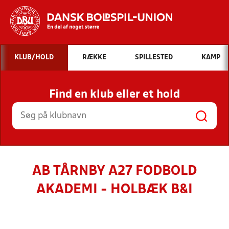
Hvad vil du søge efter?
KLUB/HOLD
RÆKKE
SPILLESTED
KAMP
INDHOLD OG NYHEDER
Find en klub eller et hold
STILLINGER, RESULTATER, KLUBBER OG
HOLD
AB TÅRNBY A27 FODBOLD
AKADEMI - HOLBÆK B&I