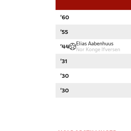
'60
'55
Elias Aabenhuus
'44
Nor Konge Ifversen
'31
'30
'30