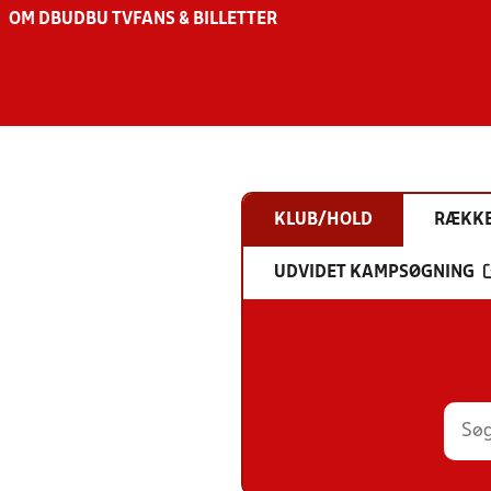
OM DBU
DBU TV
FANS & BILLETTER
KLUB/HOLD
RÆKK
UDVIDET KAMPSØGNING