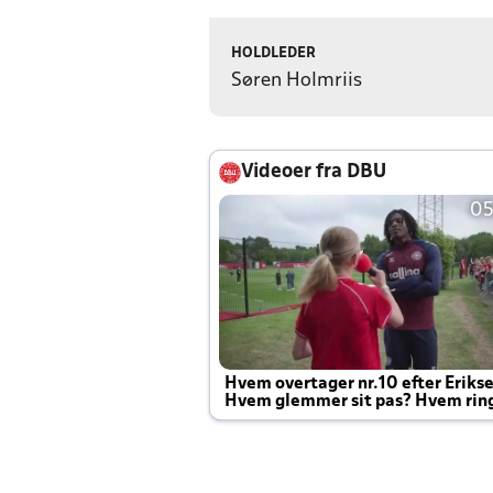
HOLDLEDER
Søren Holmriis
Videoer fra DBU
05
Hvem overtager nr.10 efter Eriks
Hvem glemmer sit pas? Hvem rin
Joachim altid til efter kampe?