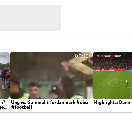
:11
00:19
en?
Ung vs. Gammel #fordanmark #dbu
Highlights: Danma
ger
#football