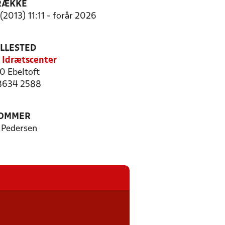
RÆKKE
(2013) 11:11 - forår 2026
ILLESTED
t Idrætscenter
0 Ebeltoft
 8634 2588
OMMER
 Pedersen