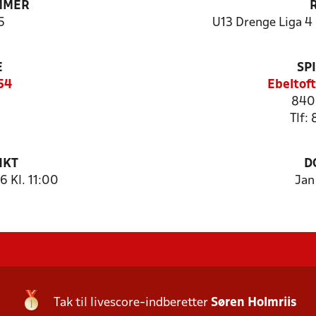
MMER
5
U13 Drenge Liga 4 
E
SP
54
Ebeltof
840
Tlf:
NKT
D
 Kl. 11:00
Jan
Tak til livescore-indberetter
Søren Holmriis