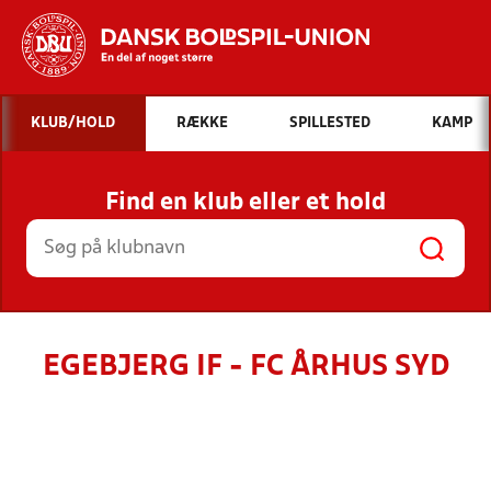
Hvad vil du søge efter?
KLUB/HOLD
RÆKKE
SPILLESTED
KAMP
INDHOLD OG NYHEDER
Find en klub eller et hold
STILLINGER, RESULTATER, KLUBBER OG
HOLD
EGEBJERG IF - FC ÅRHUS SYD