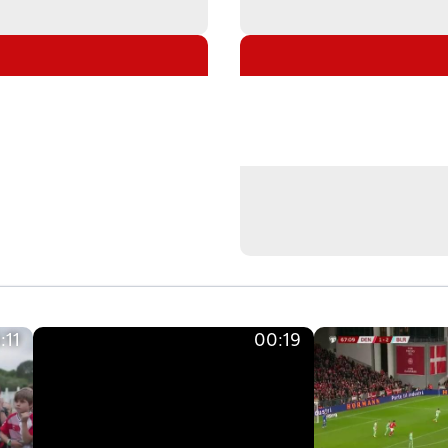
:11
00:19