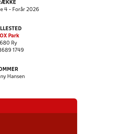
RÆKKE
ie 4 - Forår 2026
ILLESTED
OX Park
680 Ry
 8689 1749
OMMER
ny Hansen