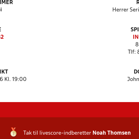
MMER
4
Herrer Ser
E
SP
82
IN
8
Tlf:
NKT
D
6 Kl. 19:00
John
Tak til livescore-indberetter
Noah Thomsen