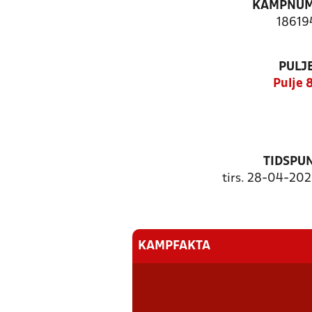
KAMPNU
18619
PULJ
Pulje 
TIDSPU
tirs. 28-04-202
KAMPFAKTA