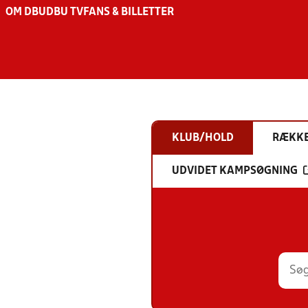
OM DBU
DBU TV
FANS & BILLETTER
KLUB/HOLD
RÆKK
UDVIDET KAMPSØGNING