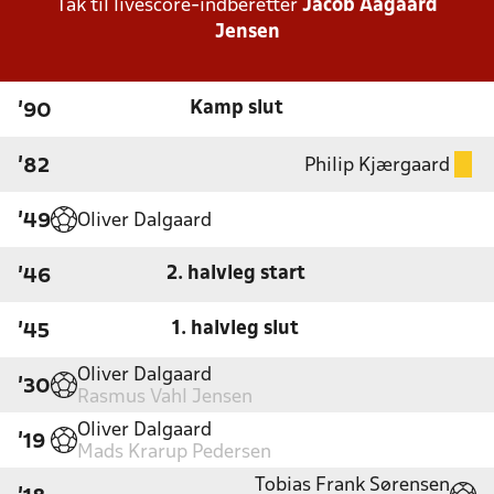
Tak til livescore-indberetter
Jacob Aagaard
Jensen
Kamp slut
'90
Philip Kjærgaard
'82
Oliver Dalgaard
'49
2. halvleg start
'46
1. halvleg slut
'45
Oliver Dalgaard
'30
Rasmus Vahl Jensen
Oliver Dalgaard
'19
Mads Krarup Pedersen
Tobias Frank Sørensen