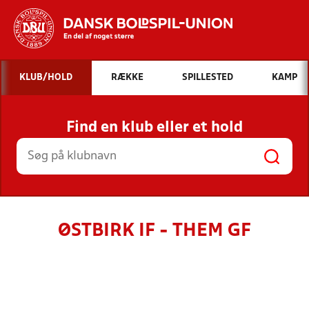
Hvad vil du søge efter?
KLUB/HOLD
RÆKKE
SPILLESTED
KAMP
INDHOLD OG NYHEDER
Find en klub eller et hold
STILLINGER, RESULTATER, KLUBBER OG
HOLD
ØSTBIRK IF - THEM GF