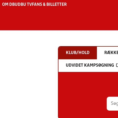
OM DBU
DBU TV
FANS & BILLETTER
KLUB/HOLD
RÆKK
UDVIDET KAMPSØGNING