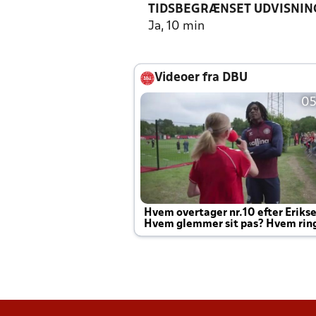
TIDSBEGRÆNSET UDVISNIN
Ja, 10 min
Videoer fra DBU
05
Hvem overtager nr.10 efter Eriks
Hvem glemmer sit pas? Hvem rin
Joachim altid til efter kampe?