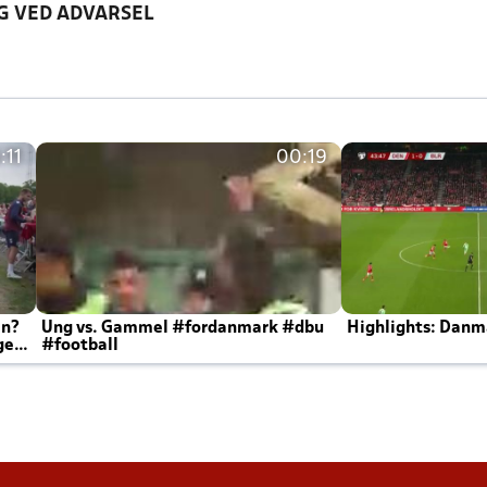
G VED ADVARSEL
:11
00:19
en?
Ung vs. Gammel #fordanmark #dbu
Highlights: Danma
ger
#football