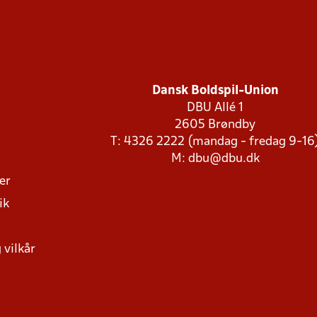
Dansk Boldspil-Union
DBU Allé 1
2605 Brøndby
T: 4326 2222 (mandag - fredag 9-16
M:
dbu@dbu.dk
ger
ik
 vilkår