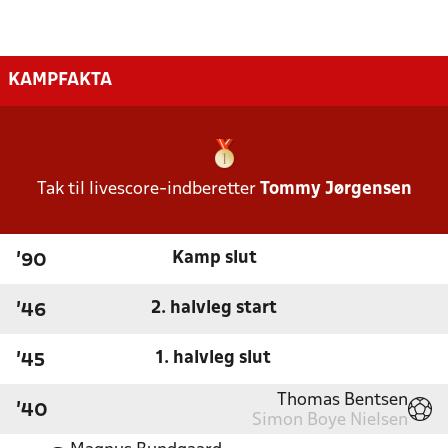
KAMPFAKTA
Tak til livescore-indberetter
Tommy Jørgensen
Kamp slut
'90
2. halvleg start
'46
1. halvleg slut
'45
Thomas Bentsen
'40
Simon Boye Nielsen