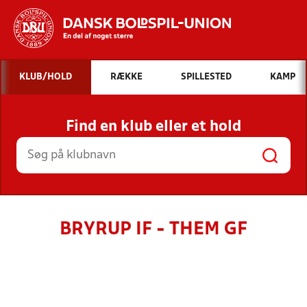
Hvad vil du søge efter?
KLUB/HOLD
RÆKKE
SPILLESTED
KAMP
INDHOLD OG NYHEDER
Find en klub eller et hold
STILLINGER, RESULTATER, KLUBBER OG
HOLD
BRYRUP IF - THEM GF