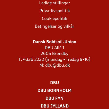
Ledige stillinger
Privatlivspolitik
Cookiepolitik
Betingelser og vilkår
Dansk Boldspil-Union
DBU Allé 1
2605 Brøndby
T: 4326 2222 (mandag - fredag 9-16)
M:
dbu@dbu.dk
DBU
DBU BORNHOLM
DBU FYN
DBU JYLLAND