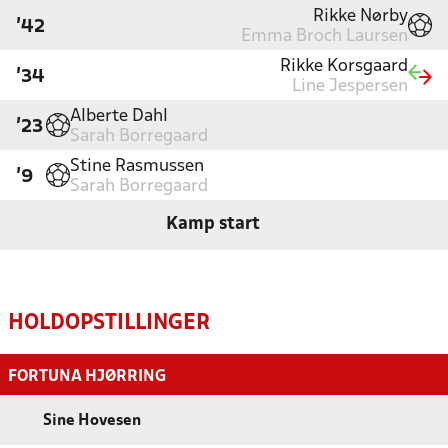
Rikke Nørby
'42
Emma Broch Laursen
Rikke Korsgaard
'34
Line Jespersen
Alberte Dahl
'23
Sarah Borregaard
Stine Rasmussen
'9
Sarah Borregaard
Kamp start
HOLDOPSTILLINGER
FORTUNA HJØRRING
Sine Hovesen