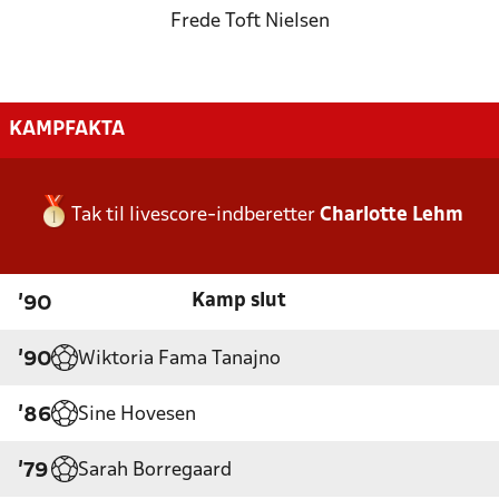
Frede Toft Nielsen
KAMPFAKTA
Tak til livescore-indberetter
Charlotte Lehm
Kamp slut
'90
Wiktoria Fama Tanajno
'90
Sine Hovesen
'86
Sarah Borregaard
'79