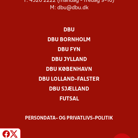
T: 4326 2222 (mandag - fredag 9-16)
M:
dbu@dbu.dk
DBU
DBU BORNHOLM
DBU FYN
DBU JYLLAND
DBU KØBENHAVN
DBU LOLLAND-FALSTER
DBU SJÆLLAND
FUTSAL
PERSONDATA- OG PRIVATLIVS-POLITIK