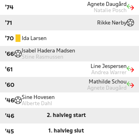
Agnete Daugård
'74
Natalie Posch
Rikke Nørby
'71
Ida Larsen
'70
Isabel Hadera Madsen
'66
Stine Rasmussen
Line Jespersen
'61
Andrea Warrer
Mathilde Schou
'60
Agnete Daugård
Sine Hovesen
'46
Alberte Dahl
2. halvleg start
'46
1. halvleg slut
'45