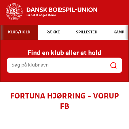
Hvad vil du søge efter?
KLUB/HOLD
RÆKKE
SPILLESTED
KAMP
INDHOLD OG NYHEDER
Find en klub eller et hold
STILLINGER, RESULTATER, KLUBBER OG
HOLD
FORTUNA HJØRRING - VORUP
FB