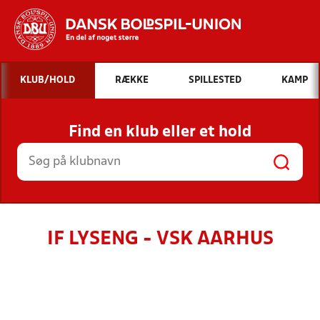
Hvad vil du søge efter?
KLUB/HOLD
RÆKKE
SPILLESTED
KAMP
INDHOLD OG NYHEDER
Find en klub eller et hold
STILLINGER, RESULTATER, KLUBBER OG
HOLD
IF LYSENG - VSK AARHUS