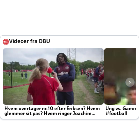
Videoer fra DBU
Hvem overtager nr.10 efter Eriksen? Hvem
Ung vs. Gamm
glemmer sit pas? Hvem ringer Joachim
#football
altid til efter kampe?