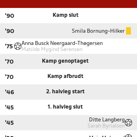
Kamp slut
'90
Smila Bornung-Hilker
'90
Anna Busck Neergaard-Thøgersen
'75
Matilde Mygind Sørensen
Kamp genoptaget
'70
Kamp afbrudt
'70
2. halvleg start
'46
1. halvleg slut
'45
Ditte Langberg
'45
Sarah Byrialsen