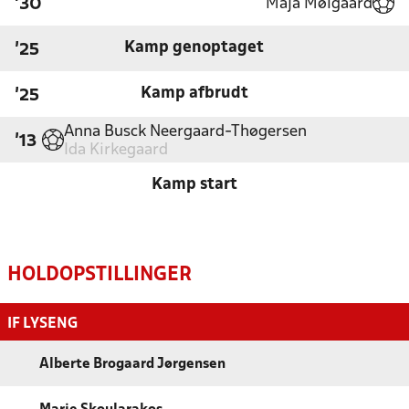
Maja Mølgaard
'30
Kamp genoptaget
'25
Kamp afbrudt
'25
Anna Busck Neergaard-Thøgersen
'13
Ida Kirkegaard
Kamp start
HOLDOPSTILLINGER
IF LYSENG
Alberte Brogaard Jørgensen