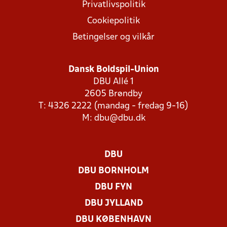
Privatlivspolitik
Cookiepolitik
Betingelser og vilkår
Dansk Boldspil-Union
DBU Allé 1
2605 Brøndby
T: 4326 2222 (mandag - fredag 9-16)
M:
dbu@dbu.dk
DBU
DBU BORNHOLM
DBU FYN
DBU JYLLAND
DBU KØBENHAVN