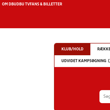
OM DBU
DBU TV
FANS & BILLETTER
KLUB/HOLD
RÆKK
UDVIDET KAMPSØGNING