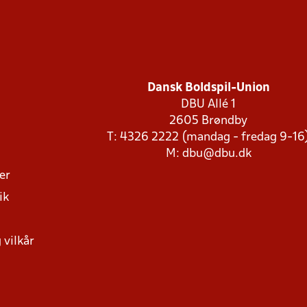
Dansk Boldspil-Union
DBU Allé 1
2605 Brøndby
T: 4326 2222 (mandag - fredag 9-16
M:
dbu@dbu.dk
ger
ik
 vilkår