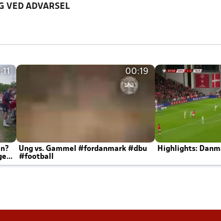
G VED ADVARSEL
:11
00:19
en?
Ung vs. Gammel #fordanmark #dbu
Highlights: Danma
ger
#football