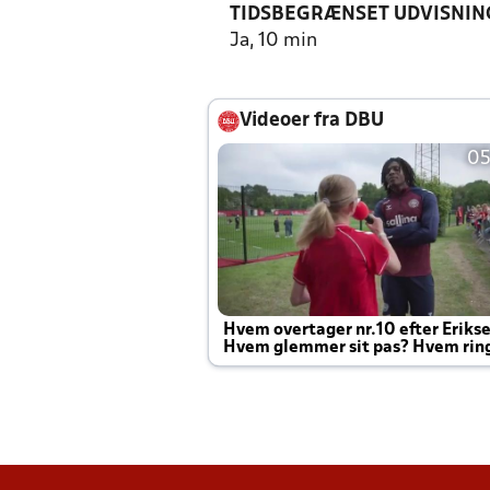
TIDSBEGRÆNSET UDVISNIN
Ja, 10 min
Videoer fra DBU
05
Hvem overtager nr.10 efter Eriks
Hvem glemmer sit pas? Hvem rin
Joachim altid til efter kampe?