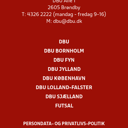
DBU Allé 1
2605 Brøndby
T: 4326 2222 (mandag - fredag 9-16)
M:
dbu@dbu.dk
DBU
DBU BORNHOLM
DBU FYN
DBU JYLLAND
DBU KØBENHAVN
DBU LOLLAND-FALSTER
DBU SJÆLLAND
FUTSAL
PERSONDATA- OG PRIVATLIVS-POLITIK