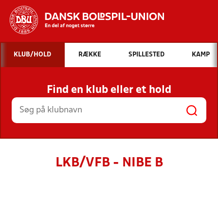
Hvad vil du søge efter?
KLUB/HOLD
RÆKKE
SPILLESTED
KAMP
INDHOLD OG NYHEDER
Find en klub eller et hold
STILLINGER, RESULTATER, KLUBBER OG
HOLD
LKB/VFB - NIBE B