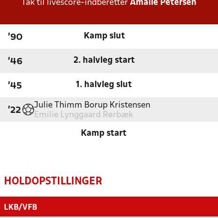
Tak til livescore-indberetter
Amalie Petersen
Kamp slut
'90
2. halvleg start
'46
1. halvleg slut
'45
Julie Thimm Borup Kristensen
'22
Emilie Lynggaard Rørbæk
Kamp start
HOLDOPSTILLINGER
LKB/VFB