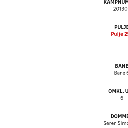
KAMPNU
20130
PULJ
Pulje 2
BAN
Bane 
OMKL. 
6
DOMM
Søren Sim