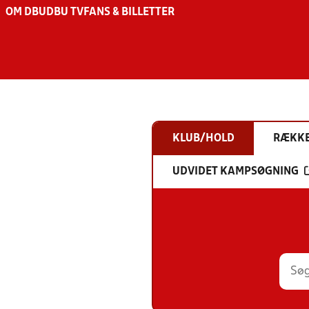
OM DBU
DBU TV
FANS & BILLETTER
KLUB/HOLD
RÆKK
UDVIDET KAMPSØGNING