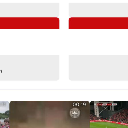
n
:11
00:19