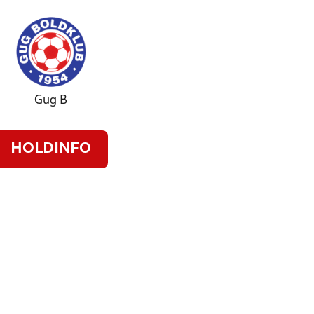
Gug B
HOLDINFO