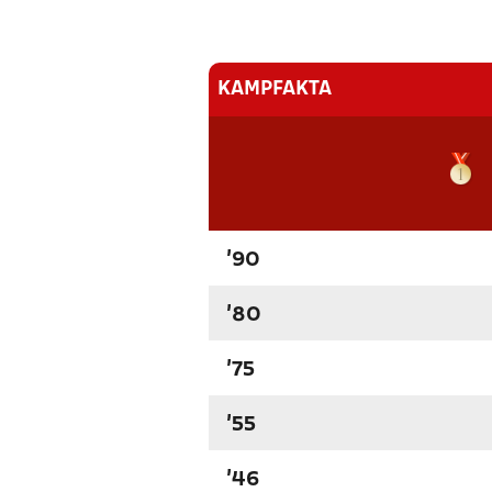
KAMPFAKTA
'90
'80
'75
'55
'46