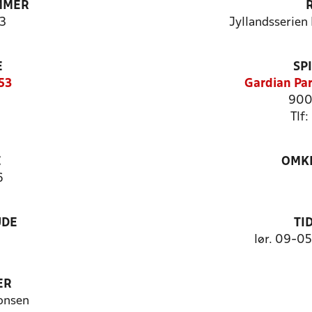
MMER
3
Jyllandsserien
E
SP
53
Gardian Par
900
Tlf:
E
OMKL
6
UDE
TI
lør. 09-0
ER
onsen