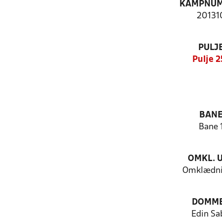
KAMPNU
20131
PULJ
Pulje 2
BAN
Bane 
OMKL. 
Omklædni
DOMM
Edin Sa