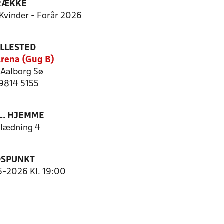
RÆKKE
 Kvinder - Forår 2026
ILLESTED
Arena (Gug B)
 Aalborg Sø
 9814 5155
. HJEMME
lædning 4
DSPUNKT
5-2026 Kl. 19:00