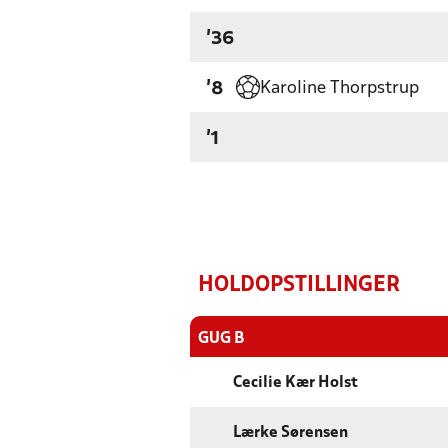
'36
Karoline Thorpstrup
'8
'1
HOLDOPSTILLINGER
GUG B
Cecilie Kær Holst
Lærke Sørensen