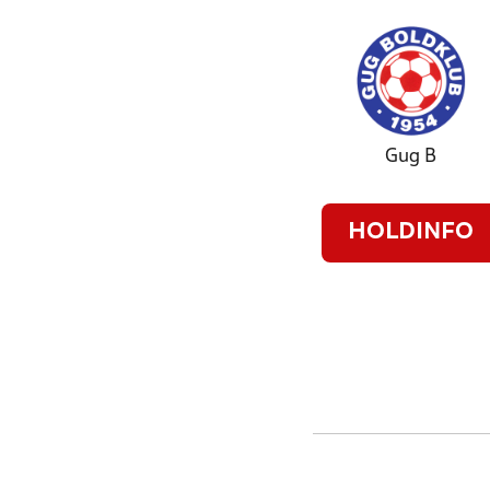
Gug B
HOLDINFO