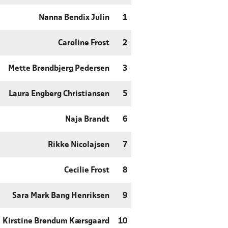
Nanna Bendix Julin
1
Caroline Frost
2
Mette Brøndbjerg Pedersen
3
Laura Engberg Christiansen
5
Naja Brandt
6
Rikke Nicolajsen
7
Cecilie Frost
8
Sara Mark Bang Henriksen
9
Kirstine Brøndum Kærsgaard
10