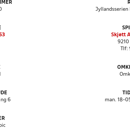
MMER
0
Jyllandsserien
E
SP
53
Skjøtt 
9210
Tlf:
E
OMKL
1
Omk
UDE
TI
ng 6
man. 18-0
ER
bic