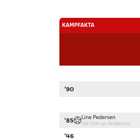
KAMPFAKTA
'90
Line Pedersen
'85
Ida Uttrup Andersen
'46