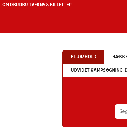
OM DBU
DBU TV
FANS & BILLETTER
KLUB/HOLD
RÆKK
UDVIDET KAMPSØGNING