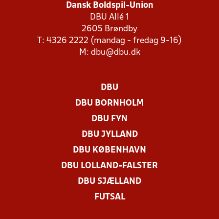
Dansk Boldspil-Union
DBU Allé 1
2605 Brøndby
T: 4326 2222 (mandag - fredag 9-16)
M:
dbu@dbu.dk
DBU
DBU BORNHOLM
DBU FYN
DBU JYLLAND
DBU KØBENHAVN
DBU LOLLAND-FALSTER
DBU SJÆLLAND
FUTSAL