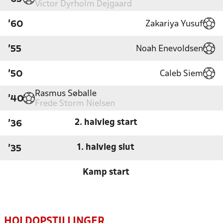
Victor Dyrholm Dejgaard
Zakariya Yusuf
'60
Noah Enevoldsen
'55
Caleb Siem
'50
Rasmus Søballe
'40
Frede Storm Nielsen
2. halvleg start
'36
1. halvleg slut
'35
Kamp start
HOLDOPSTILLINGER