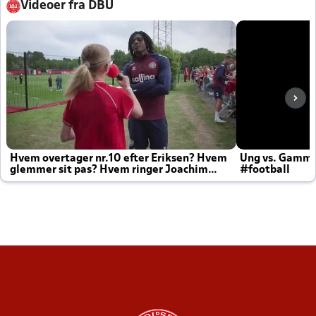
Videoer fra DBU
Hvem overtager nr.10 efter Eriksen? Hvem
Ung vs. Gamm
glemmer sit pas? Hvem ringer Joachim
#football
altid til efter kampe?