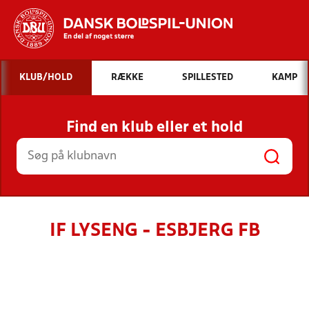
Hvad vil du søge efter?
KLUB/HOLD
RÆKKE
SPILLESTED
KAMP
INDHOLD OG NYHEDER
Find en klub eller et hold
STILLINGER, RESULTATER, KLUBBER OG
HOLD
IF LYSENG - ESBJERG FB