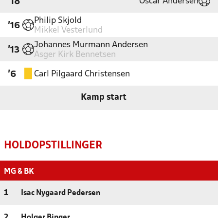
Oscar Andersen
'18
Philip Skjold
'16
Mikkel Vesterlund
Johannes Murmann Andersen
'13
Asger Kirk Bennetsen
Carl Pilgaard Christensen
'6
Kamp start
HOLDOPSTILLINGER
MG & BK
1
Isac Nygaard Pedersen
2
Holger Binger