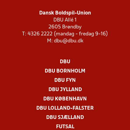
Dansk Boldspil-Union
DBU Allé 1
2605 Brøndby
T: 4326 2222 (mandag - fredag 9-16)
M:
dbu@dbu.dk
DBU
DBU BORNHOLM
DBU FYN
DBU JYLLAND
DBU KØBENHAVN
DBU LOLLAND-FALSTER
DBU SJÆLLAND
FUTSAL