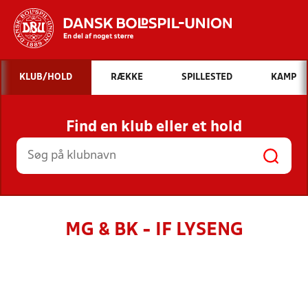
Hvad vil du søge efter?
KLUB/HOLD
RÆKKE
SPILLESTED
KAMP
INDHOLD OG NYHEDER
Find en klub eller et hold
STILLINGER, RESULTATER, KLUBBER OG
HOLD
MG & BK - IF LYSENG