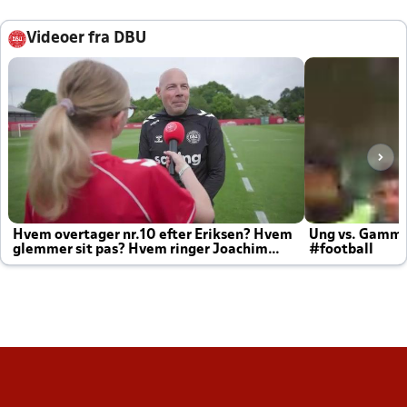
Videoer fra DBU
Hvem overtager nr.10 efter Eriksen? Hvem
Ung vs. Gamm
glemmer sit pas? Hvem ringer Joachim
#football
altid til efter kampe?