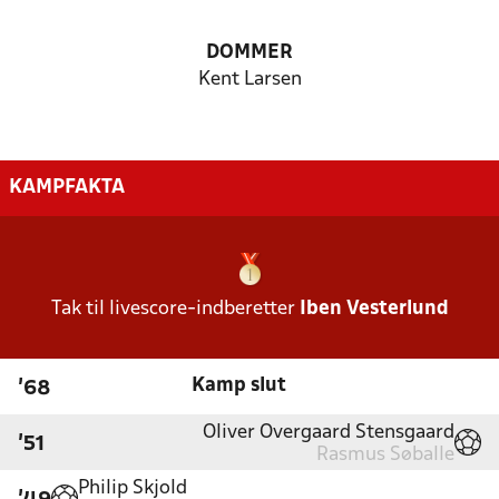
DOMMER
Kent Larsen
KAMPFAKTA
Tak til livescore-indberetter
Iben Vesterlund
Kamp slut
'68
Oliver Overgaard Stensgaard
'51
Rasmus Søballe
Philip Skjold