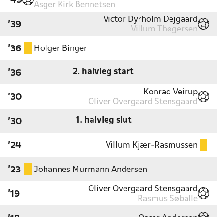
'49
Asger Kirk Bennetsen
Victor Dyrholm Dejgaard
'39
Villum Thøgersen
Holger Binger
'36
2. halvleg start
'36
Konrad Veirup
'30
Oliver Overgaard Stensgaard
1. halvleg slut
'30
Villum Kjær-Rasmussen
'24
Johannes Murmann Andersen
'23
Oliver Overgaard Stensgaard
'19
Rasmus Søballe