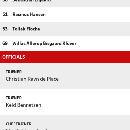
38
Sebastian Elgaard
51
Rasmus Hansen
53
Tollak Flöche
69
Willas Allerup Bisgaard Klüver
OFFICIALS
TRÆNER
Christian Ravn de Place
TRÆNER
Keld Bennetsen
CHEFTRÆNER