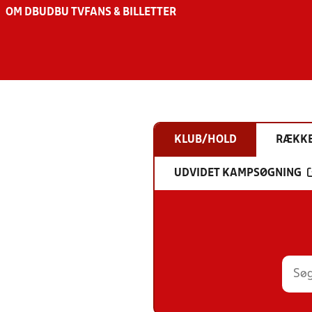
OM DBU
DBU TV
FANS & BILLETTER
KLUB/HOLD
RÆKK
UDVIDET KAMPSØGNING