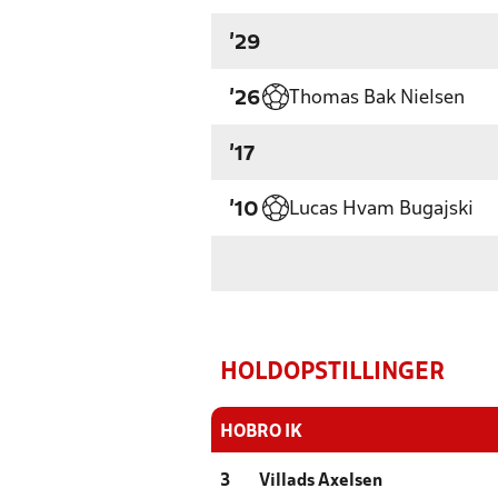
'29
Thomas Bak Nielsen
'26
'17
Lucas Hvam Bugajski
'10
HOLDOPSTILLINGER
HOBRO IK
3
Villads Axelsen