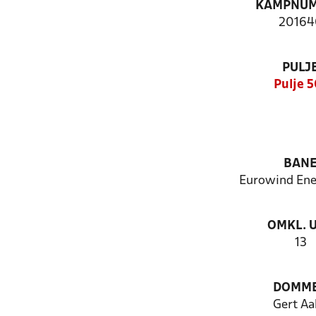
KAMPNU
20164
PULJ
Pulje 5
BAN
Eurowind Ene
OMKL. 
13
DOMM
Gert Aa