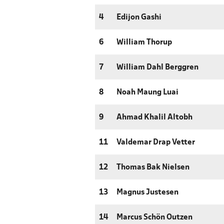
4
Edijon Gashi
6
William Thorup
7
William Dahl Berggren
8
Noah Maung Luai
9
Ahmad Khalil Altobh
11
Valdemar Drap Vetter
12
Thomas Bak Nielsen
13
Magnus Justesen
14
Marcus Schön Outzen