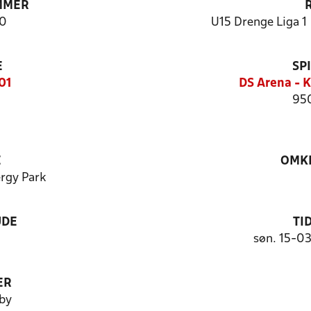
MMER
0
U15 Drenge Liga 1 
E
SP
01
DS Arena - 
95
E
OMKL
rgy Park
UDE
TI
søn. 15-0
ER
by