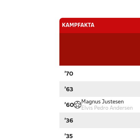
KAMPFAKTA
'70
'63
Magnus Justesen
'60
Elvis Pedro Andersen
'36
'35