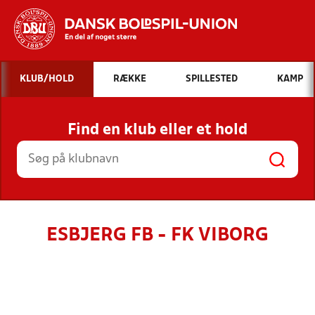
Hvad vil du søge efter?
KLUB/HOLD
RÆKKE
SPILLESTED
KAMP
INDHOLD OG NYHEDER
Find en klub eller et hold
STILLINGER, RESULTATER, KLUBBER OG
HOLD
ESBJERG FB - FK VIBORG