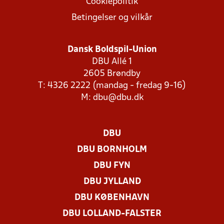
Cookiepolitik
Betingelser og vilkår
Dansk Boldspil-Union
DBU Allé 1
2605 Brøndby
T: 4326 2222 (mandag - fredag 9-16)
M:
dbu@dbu.dk
DBU
DBU BORNHOLM
DBU FYN
DBU JYLLAND
DBU KØBENHAVN
DBU LOLLAND-FALSTER