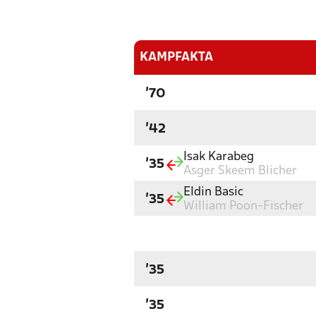
KAMPFAKTA
'70
'42
Isak Karabeg
'35
Asger Skeem Blicher
Eldin Basic
'35
William Poon-Fischer
'35
'35