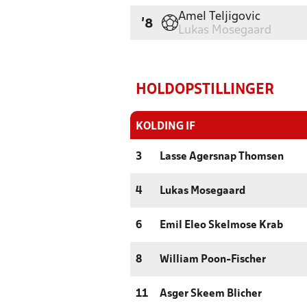
Amel Teljigovic
'8
Lukas Mosegaard
HOLDOPSTILLINGER
KOLDING IF
3
Lasse Agersnap Thomsen
4
Lukas Mosegaard
6
Emil Eleo Skelmose Krab
8
William Poon-Fischer
11
Asger Skeem Blicher