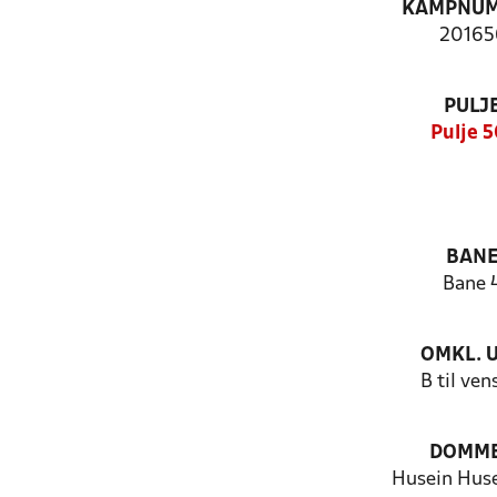
KAMPNU
20165
PULJ
Pulje 5
BAN
Bane 
OMKL. 
B til ven
DOMM
Husein Huse