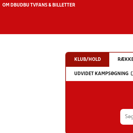
OM DBU
DBU TV
FANS & BILLETTER
KLUB/HOLD
RÆKK
UDVIDET KAMPSØGNING