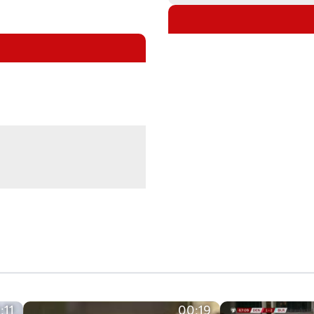
:11
00:19