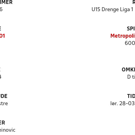
MMER
6
U15 Drenge Liga 1 
E
SP
01
Metropoli
600
E
OMKL
4
D t
UDE
TI
stre
lør. 28-0
ER
inovic