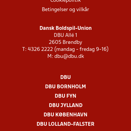
Cookiepolitik
Betingelser og vilkår
Dansk Boldspil-Union
DBU Allé 1
2605 Brøndby
T: 4326 2222 (mandag - fredag 9-16)
M:
dbu@dbu.dk
DBU
DBU BORNHOLM
DBU FYN
DBU JYLLAND
DBU KØBENHAVN
DBU LOLLAND-FALSTER