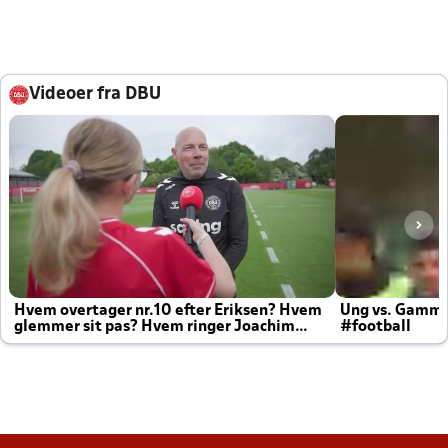
Videoer fra DBU
Hvem overtager nr.10 efter Eriksen? Hvem
Ung vs. Gamm
glemmer sit pas? Hvem ringer Joachim
#football
altid til efter kampe?