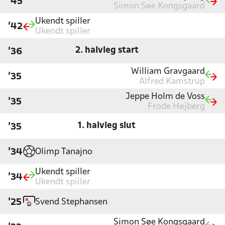
'45
Simon Søe Kongsgaard
Ukendt spiller
'42
Ukendt spiller
2. halvleg start
'36
William Gravgaard
'35
Alfred Kamstrup
Jeppe Holm de Voss
'35
Frode Højberg
1. halvleg slut
'35
Olimp Tanajno
'34
Ukendt spiller
'34
Ukendt spiller
Svend Stephansen
'25
Simon Søe Kongsgaard