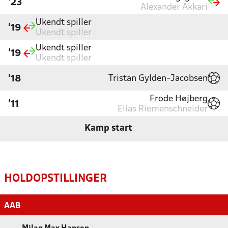
'23
Alexander Akkari
Ukendt spiller
'19
Ukendt spiller
Ukendt spiller
'19
Ukendt spiller
Tristan Gylden-Jacobsen
'18
Frode Højberg
'11
Elias Riemenschneider
Kamp start
HOLDOPSTILLINGER
AAB