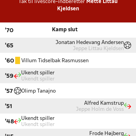
Tak til livescore-indberetter
Mette Littau
Kjeldsen
Kamp slut
'70
Jonatan Hedevang Andersen
'65
Jeppe Littau Kjeldsen
Villum Tidselbak Rasmussen
'60
Ukendt spiller
'59
Ukendt spiller
Olimp Tanajno
'57
Alfred Kamstrup
'51
Jeppe Holm de Voss
Ukendt spiller
'48
Ukendt spiller
Frode Højberg