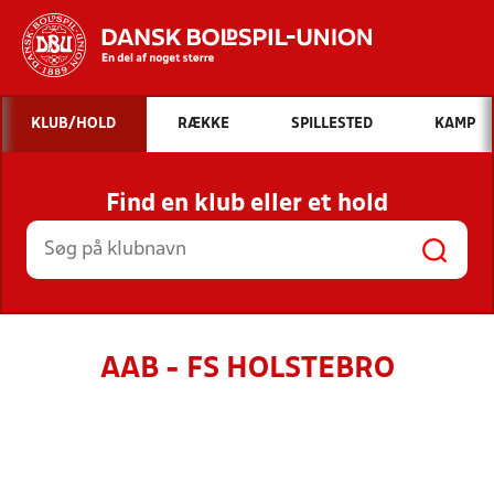
Hvad vil du søge efter?
KLUB/HOLD
RÆKKE
SPILLESTED
KAMP
INDHOLD OG NYHEDER
Find en klub eller et hold
STILLINGER, RESULTATER, KLUBBER OG
HOLD
AAB - FS HOLSTEBRO