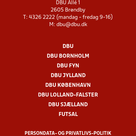
DBU Allé 1
2605 Brøndby
T: 4326 2222 (mandag - fredag 9-16)
M:
dbu@dbu.dk
DBU
DBU BORNHOLM
DBU FYN
DBU JYLLAND
DBU KØBENHAVN
DBU LOLLAND-FALSTER
DBU SJÆLLAND
FUTSAL
PERSONDATA- OG PRIVATLIVS-POLITIK