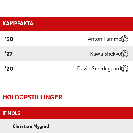
KAMPFAKTA
Anton Famme
'50
Kawa Shekko
'27
David Smedegaard
'20
HOLDOPSTILLINGER
IF MOLS
Christian Mygind