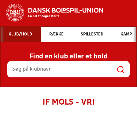
Hvad vil du søge efter?
KLUB/HOLD
RÆKKE
SPILLESTED
KAMP
INDHOLD OG NYHEDER
Find en klub eller et hold
STILLINGER, RESULTATER, KLUBBER OG
HOLD
IF MOLS - VRI