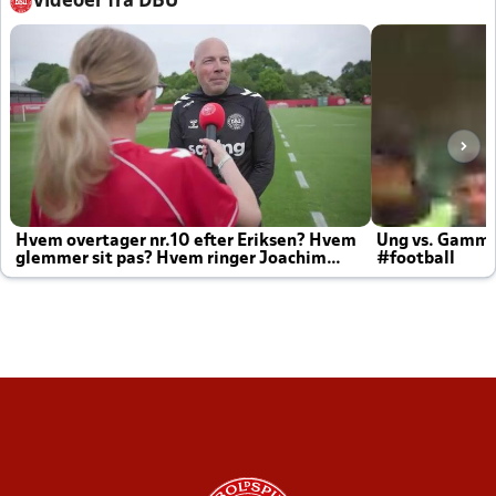
Videoer fra DBU
Hvem overtager nr.10 efter Eriksen? Hvem
Ung vs. Gamm
glemmer sit pas? Hvem ringer Joachim
#football
altid til efter kampe?