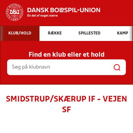
Hvad vil du søge efter?
KLUB/HOLD
RÆKKE
SPILLESTED
KAMP
INDHOLD OG NYHEDER
Find en klub eller et hold
STILLINGER, RESULTATER, KLUBBER OG
HOLD
SMIDSTRUP/SKÆRUP IF - VEJEN
SF