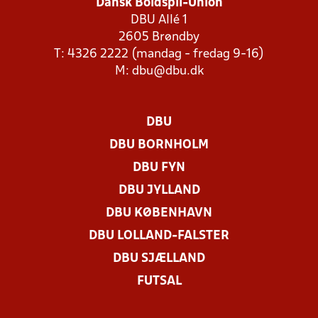
Dansk Boldspil-Union
DBU Allé 1
2605 Brøndby
T: 4326 2222 (mandag - fredag 9-16)
M:
dbu@dbu.dk
DBU
DBU BORNHOLM
DBU FYN
DBU JYLLAND
DBU KØBENHAVN
DBU LOLLAND-FALSTER
DBU SJÆLLAND
FUTSAL