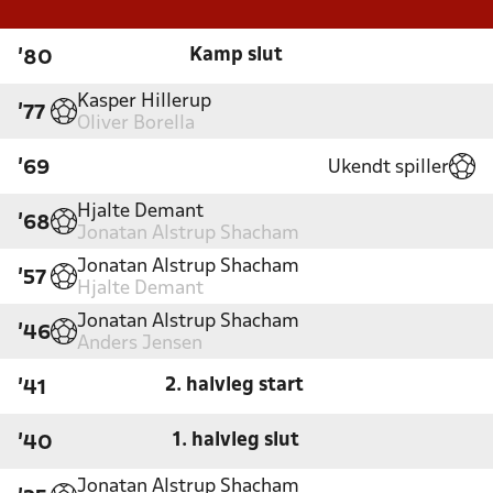
Kamp slut
'80
Kasper Hillerup
'77
Oliver Borella
Ukendt spiller
'69
Hjalte Demant
'68
Jonatan Alstrup Shacham
Jonatan Alstrup Shacham
'57
Hjalte Demant
Jonatan Alstrup Shacham
'46
Anders Jensen
2. halvleg start
'41
1. halvleg slut
'40
Jonatan Alstrup Shacham