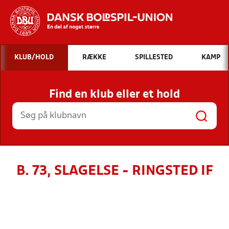
Hvad vil du søge efter?
KLUB/HOLD
RÆKKE
SPILLESTED
KAMP
INDHOLD OG NYHEDER
Find en klub eller et hold
STILLINGER, RESULTATER, KLUBBER OG
HOLD
B. 73, SLAGELSE - RINGSTED IF