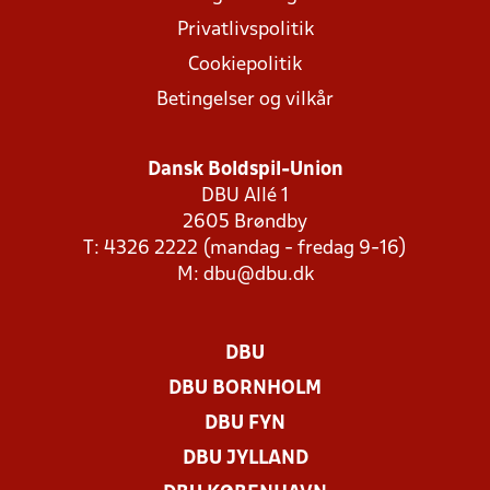
Privatlivspolitik
Cookiepolitik
Betingelser og vilkår
Dansk Boldspil-Union
DBU Allé 1
2605 Brøndby
T: 4326 2222 (mandag - fredag 9-16)
M:
dbu@dbu.dk
DBU
DBU BORNHOLM
DBU FYN
DBU JYLLAND