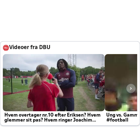
Videoer fra DBU
Hvem overtager nr.10 efter Eriksen? Hvem
Ung vs. Gamm
glemmer sit pas? Hvem ringer Joachim
#football
altid til efter kampe?