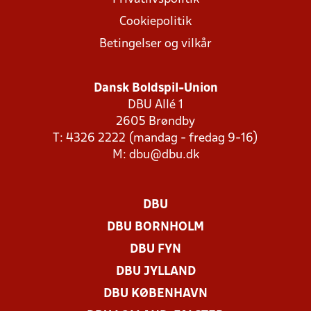
Cookiepolitik
Betingelser og vilkår
Dansk Boldspil-Union
DBU Allé 1
2605 Brøndby
T: 4326 2222 (mandag - fredag 9-16)
M:
dbu@dbu.dk
DBU
DBU BORNHOLM
DBU FYN
DBU JYLLAND
DBU KØBENHAVN