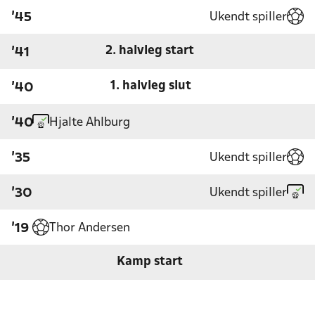
Ukendt spiller
'45
2. halvleg start
'41
1. halvleg slut
'40
Hjalte Ahlburg
'40
Ukendt spiller
'35
Ukendt spiller
'30
Thor Andersen
'19
Kamp start