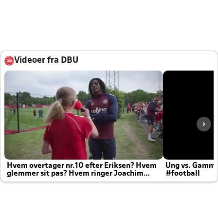
Videoer fra DBU
Hvem overtager nr.10 efter Eriksen? Hvem
Ung vs. Gamm
glemmer sit pas? Hvem ringer Joachim
#football
altid til efter kampe?