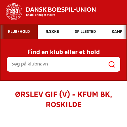
Hvad vil du søge efter?
KLUB/HOLD
RÆKKE
SPILLESTED
KAMP
INDHOLD OG NYHEDER
Find en klub eller et hold
STILLINGER, RESULTATER, KLUBBER OG
HOLD
ØRSLEV GIF (V) - KFUM BK,
ROSKILDE