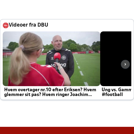
Videoer fra DBU
Hvem overtager nr.10 efter Eriksen? Hvem
Ung vs. Gamm
glemmer sit pas? Hvem ringer Joachim
#football
altid til efter kampe?