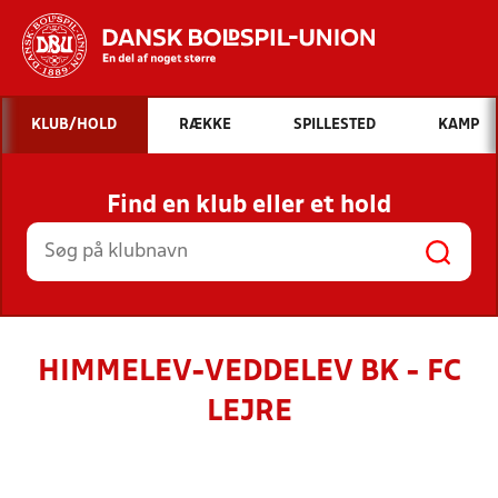
Hvad vil du søge efter?
KLUB/HOLD
RÆKKE
SPILLESTED
KAMP
INDHOLD OG NYHEDER
Find en klub eller et hold
STILLINGER, RESULTATER, KLUBBER OG
HOLD
HIMMELEV-VEDDELEV BK - FC
LEJRE