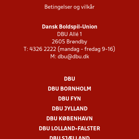
Betingelser og vilkår
Dansk Boldspil-Union
DBU Allé 1
2605 Brøndby
T: 4326 2222 (mandag - fredag 9-16)
M:
dbu@dbu.dk
DBU
DBU BORNHOLM
DBU FYN
DBU JYLLAND
DBU KØBENHAVN
DBU LOLLAND-FALSTER
DBU SJÆLLAND