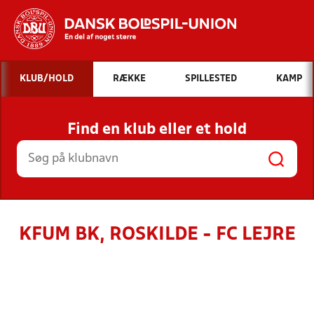
Hvad vil du søge efter?
KLUB/HOLD
RÆKKE
SPILLESTED
KAMP
INDHOLD OG NYHEDER
Find en klub eller et hold
STILLINGER, RESULTATER, KLUBBER OG
HOLD
KFUM BK, ROSKILDE - FC LEJRE