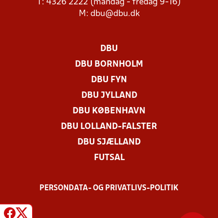
T: 4326 2222 (mandag - fredag 9-16)
M:
dbu@dbu.dk
DBU
DBU BORNHOLM
DBU FYN
DBU JYLLAND
DBU KØBENHAVN
DBU LOLLAND-FALSTER
DBU SJÆLLAND
FUTSAL
PERSONDATA- OG PRIVATLIVS-POLITIK