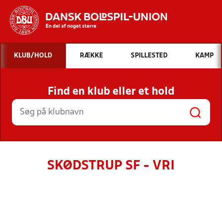
Hvad vil du søge efter?
KLUB/HOLD
RÆKKE
SPILLESTED
KAMP
INDHOLD OG NYHEDER
Find en klub eller et hold
STILLINGER, RESULTATER, KLUBBER OG
HOLD
SKØDSTRUP SF - VRI