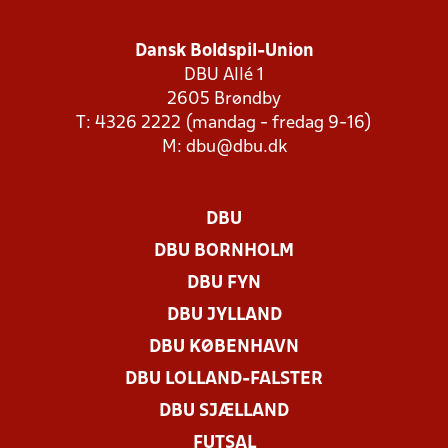
Dansk Boldspil-Union
DBU Allé 1
2605 Brøndby
T: 4326 2222 (mandag - fredag 9-16)
M:
dbu@dbu.dk
DBU
DBU BORNHOLM
DBU FYN
DBU JYLLAND
DBU KØBENHAVN
DBU LOLLAND-FALSTER
DBU SJÆLLAND
FUTSAL