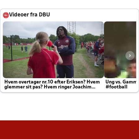
Videoer fra DBU
Hvem overtager nr.10 efter Eriksen? Hvem
Ung vs. Gamm
glemmer sit pas? Hvem ringer Joachim
#football
altid til efter kampe?