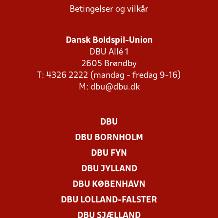
Betingelser og vilkår
Dansk Boldspil-Union
DBU Allé 1
2605 Brøndby
T: 4326 2222 (mandag - fredag 9-16)
M:
dbu@dbu.dk
DBU
DBU BORNHOLM
DBU FYN
DBU JYLLAND
DBU KØBENHAVN
DBU LOLLAND-FALSTER
DBU SJÆLLAND