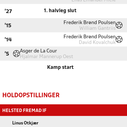
Elias Emanuel Micle
1. halvleg slut
'27
Frederik Brønd Poulsen
'15
William Gantriis
Frederik Brønd Poulsen
'14
David Kovalchuk
Asger de La Cour
'5
Hjalmar Mannerup Oest
Kamp start
HOLDOPSTILLINGER
HELSTED FREMAD IF
Linus Otkjær