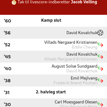
Tak til livescore-indberetter
Jacob Velling
Kamp slut
'60
David Kovalchuk
'56
Villads Nørgaard Kristiansen
'52
Eddie Cheung
David Kovalchuk
'45
Villads Nørgaard Kristiansen
August Solsø Sundgaard
'40
David Kovalchuk
Emil Mejlvang
'38
Frederik Brønd Poulsen
2. halvleg start
'31
Carl Moesgaard Olesen
'30