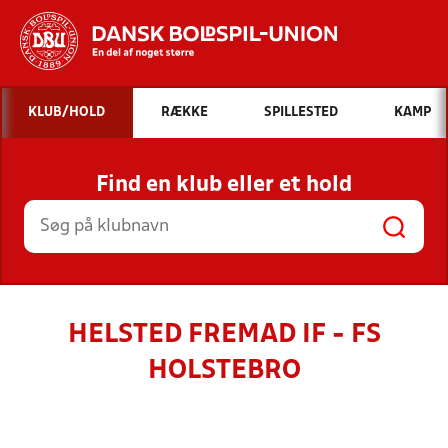
Hvad vil du søge efter?
KLUB/HOLD
RÆKKE
SPILLESTED
KAMP
INDHOLD OG NYHEDER
Find en klub eller et hold
STILLINGER, RESULTATER, KLUBBER OG
HOLD
HELSTED FREMAD IF - FS
HOLSTEBRO