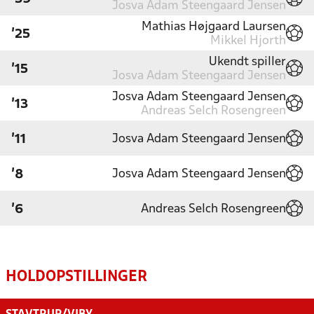
Josva Adam Steengaard Jensen
Mathias Højgaard Laursen
'25
Mikkel Hjorth
Ukendt spiller
'15
Josva Adam Steengaard Jensen
Josva Adam Steengaard Jensen
'13
Andreas Selch Rosengreen
Josva Adam Steengaard Jensen
'11
Josva Adam Steengaard Jensen
'8
Andreas Selch Rosengreen
'6
HOLDOPSTILLINGER