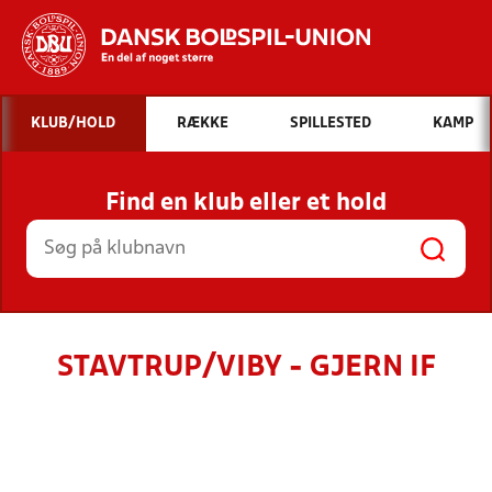
Hvad vil du søge efter?
KLUB/HOLD
RÆKKE
SPILLESTED
KAMP
INDHOLD OG NYHEDER
Find en klub eller et hold
STILLINGER, RESULTATER, KLUBBER OG
HOLD
STAVTRUP/VIBY - GJERN IF