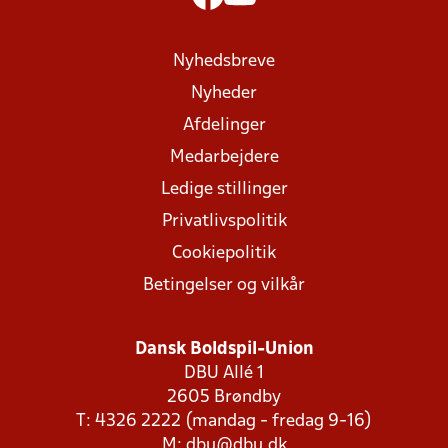
Nyhedsbreve
Nyheder
Afdelinger
Medarbejdere
Ledige stillinger
Privatlivspolitik
Cookiepolitik
Betingelser og vilkår
Dansk Boldspil-Union
DBU Allé 1
2605 Brøndby
T: 4326 2222 (mandag - fredag 9-16)
M:
dbu@dbu.dk