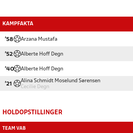
KAMPFAKTA
Arzana Mustafa
'58
Alberte Hoff Degn
'52
Alberte Hoff Degn
'40
Alina Schmidt Moselund Sørensen
'21
Cecilie Degn
HOLDOPSTILLINGER
TEAM VAB