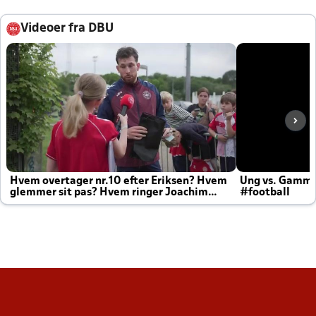
Videoer fra DBU
Hvem overtager nr.10 efter Eriksen? Hvem
Ung vs. Gamm
glemmer sit pas? Hvem ringer Joachim
#football
altid til efter kampe?