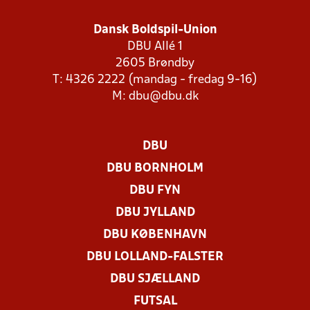
Dansk Boldspil-Union
DBU Allé 1
2605 Brøndby
T: 4326 2222 (mandag - fredag 9-16)
M:
dbu@dbu.dk
DBU
DBU BORNHOLM
DBU FYN
DBU JYLLAND
DBU KØBENHAVN
DBU LOLLAND-FALSTER
DBU SJÆLLAND
FUTSAL