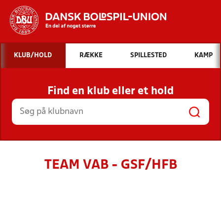
Hvad vil du søge efter?
KLUB/HOLD
RÆKKE
SPILLESTED
KAMP
INDHOLD OG NYHEDER
Find en klub eller et hold
STILLINGER, RESULTATER, KLUBBER OG
HOLD
TEAM VAB - GSF/HFB