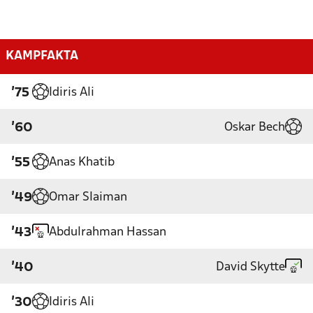
KAMPFAKTA
Idiris Ali
'75
Oskar Bech
'60
Anas Khatib
'55
Omar Slaiman
'49
Abdulrahman Hassan
'43
David Skytte
'40
Idiris Ali
'30