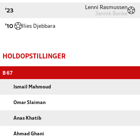
Lenni Rasmussen
'23
Jannik Banke
Ilies Djebbara
'10
HOLDOPSTILLINGER
B 67
Ismail Mahmoud
Omar Slaiman
Anas Khatib
Ahmad Ghani