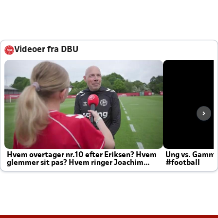
Videoer fra DBU
Hvem overtager nr.10 efter Eriksen? Hvem
Ung vs. Gamm
glemmer sit pas? Hvem ringer Joachim
#football
altid til efter kampe?