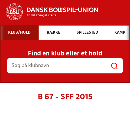
Hvad vil du søge efter?
KLUB/HOLD
RÆKKE
SPILLESTED
KAMP
INDHOLD OG NYHEDER
Find en klub eller et hold
STILLINGER, RESULTATER, KLUBBER OG
HOLD
B 67 - SFF 2015