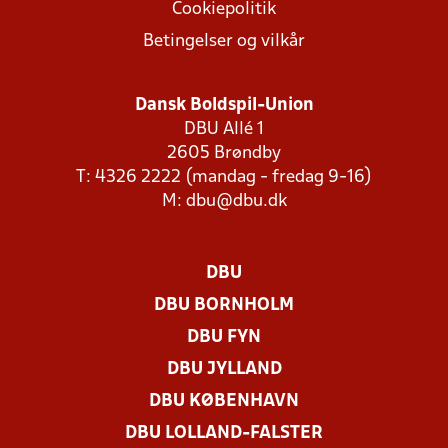
Cookiepolitik
Betingelser og vilkår
Dansk Boldspil-Union
DBU Allé 1
2605 Brøndby
T: 4326 2222 (mandag - fredag 9-16)
M:
dbu@dbu.dk
DBU
DBU BORNHOLM
DBU FYN
DBU JYLLAND
DBU KØBENHAVN
DBU LOLLAND-FALSTER