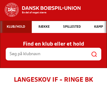
Hvad vil du søge efter?
KLUB/HOLD
RÆKKE
SPILLESTED
KAMP
INDHOLD OG NYHEDER
Find en klub eller et hold
STILLINGER, RESULTATER, KLUBBER OG
HOLD
LANGESKOV IF - RINGE BK