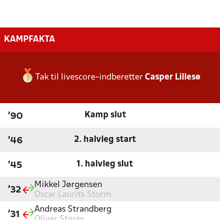
KAMPFAKTA
Tak til livescore-indberetter
Casper Lillesø
Kamp slut
'90
2. halvleg start
'46
1. halvleg slut
'45
Mikkel Jørgensen
'32
Oscar Laurits Storm
Andreas Strandberg
'31
Oliver Storm