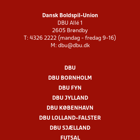
Dansk Boldspil-Union
DBU Allé 1
2605 Brøndby
T: 4326 2222 (mandag - fredag 9-16)
M:
dbu@dbu.dk
DBU
DBU BORNHOLM
DBU FYN
DBU JYLLAND
DBU KØBENHAVN
DBU LOLLAND-FALSTER
DBU SJÆLLAND
FUTSAL