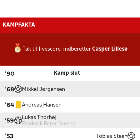
KAMPFAKTA
Tak til livescore-indberetter
Casper Lillesø
Kamp slut
'90
Mikkel Jørgensen
'68
Andreas Hansen
'64
Lukas Thorhøj
'59
Frederik Peter Jensen
Tobias Steen
'53