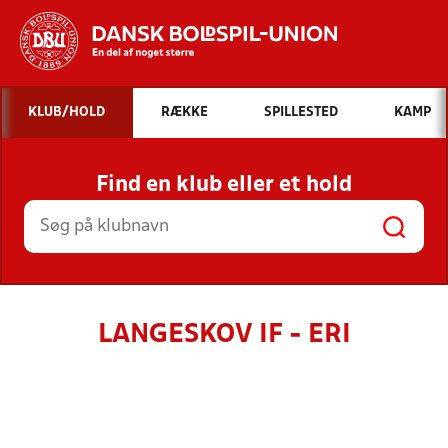
Hvad vil du søge efter?
KLUB/HOLD
RÆKKE
SPILLESTED
KAMP
INDHOLD OG NYHEDER
Find en klub eller et hold
STILLINGER, RESULTATER, KLUBBER OG
HOLD
LANGESKOV IF - ERI