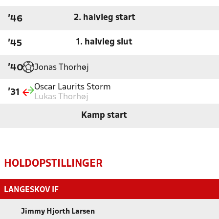
2. halvleg start
'46
1. halvleg slut
'45
Jonas Thorhøj
'40
Oscar Laurits Storm
'31
Lukas Thorhøj
Kamp start
HOLDOPSTILLINGER
LANGESKOV IF
Jimmy Hjorth Larsen