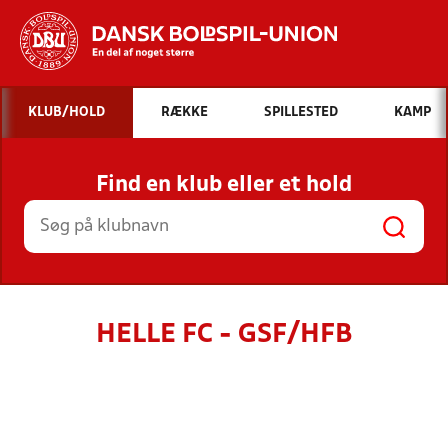
Hvad vil du søge efter?
KLUB/HOLD
RÆKKE
SPILLESTED
KAMP
INDHOLD OG NYHEDER
Find en klub eller et hold
STILLINGER, RESULTATER, KLUBBER OG
HOLD
HELLE FC - GSF/HFB