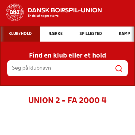
Hvad vil du søge efter?
KLUB/HOLD
RÆKKE
SPILLESTED
KAMP
INDHOLD OG NYHEDER
Find en klub eller et hold
STILLINGER, RESULTATER, KLUBBER OG
HOLD
UNION 2 - FA 2000 4