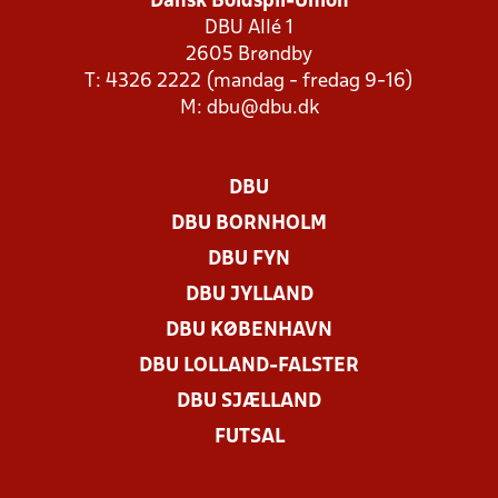
Dansk Boldspil-Union
DBU Allé 1
2605 Brøndby
T: 4326 2222 (mandag - fredag 9-16)
M:
dbu@dbu.dk
DBU
DBU BORNHOLM
DBU FYN
DBU JYLLAND
DBU KØBENHAVN
DBU LOLLAND-FALSTER
DBU SJÆLLAND
FUTSAL