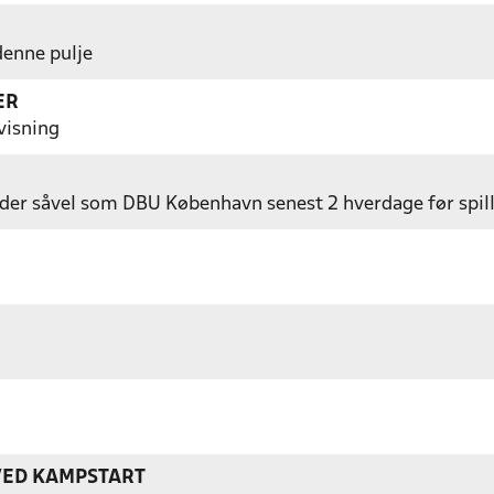
 denne pulje
ER
visning
er såvel som DBU København senest 2 hverdage før spil
VED KAMPSTART