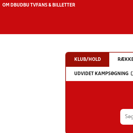
OM DBU
DBU TV
FANS & BILLETTER
KLUB/HOLD
RÆKK
UDVIDET KAMPSØGNING