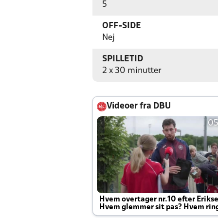
5
OFF-SIDE
Nej
SPILLETID
2 x 30 minutter
Videoer fra DBU
05
Hvem overtager nr.10 efter Eriks
Hvem glemmer sit pas? Hvem rin
Joachim altid til efter kampe?