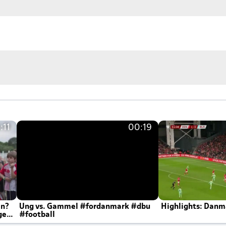
:11
00:19
en?
Ung vs. Gammel #fordanmark #dbu
Highlights: Danma
ger
#football