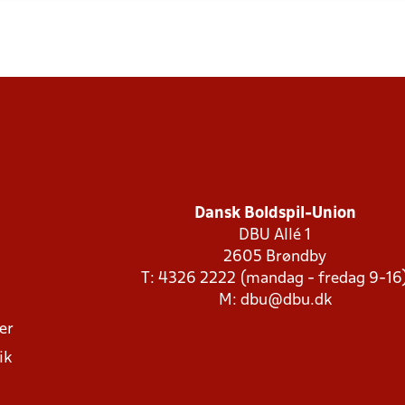
Dansk Boldspil-Union
DBU Allé 1
2605 Brøndby
T: 4326 2222 (mandag - fredag 9-16
M:
dbu@dbu.dk
ger
ik