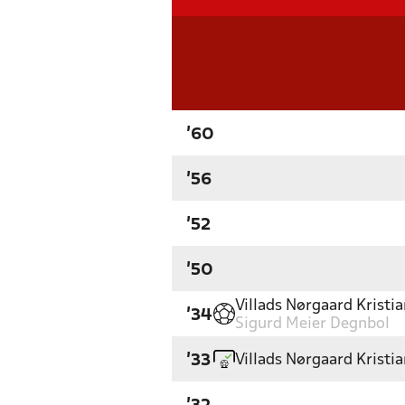
'60
'56
'52
'50
Villads Nørgaard Kristi
'34
Sigurd Meier Degnbol
Villads Nørgaard Kristi
'33