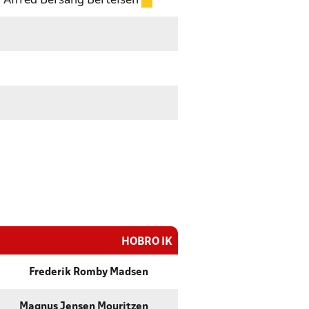
Alfred Bersang Bertelsen
HOBRO IK
Frederik Romby Madsen
Magnus Jensen Mouritzen