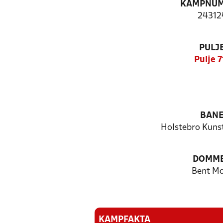
KAMPNU
24312
PULJ
Pulje 7
BAN
Holstebro Kun
DOMM
Bent M
KAMPFAKTA