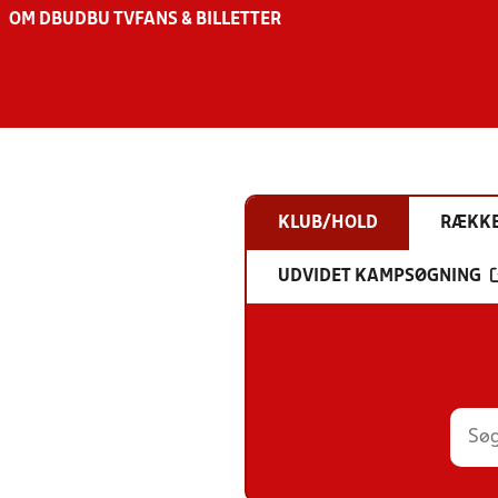
OM DBU
DBU TV
FANS & BILLETTER
KLUB/HOLD
RÆKK
UDVIDET KAMPSØGNING