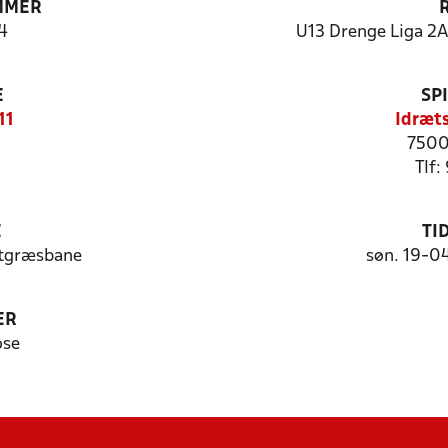
MMER
4
U13 Drenge Liga 2A 
E
SP
11
Idræts
7500
Tlf:
E
TI
stgræsbane
søn. 19-0
ER
ose