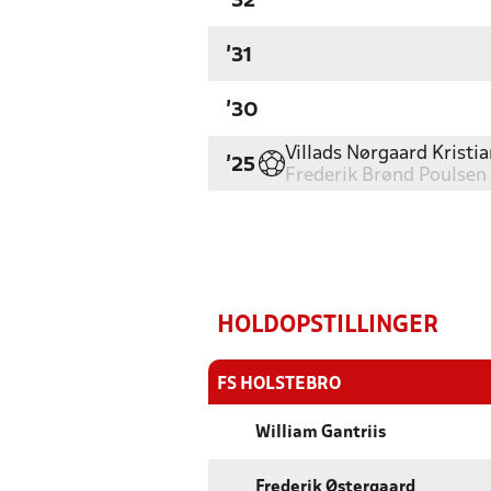
'32
'31
'30
Villads Nørgaard Kristi
'25
Frederik Brønd Poulsen
HOLDOPSTILLINGER
FS HOLSTEBRO
William Gantriis
Frederik Østergaard