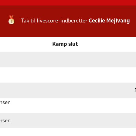
Tak til livescore-indberetter
Cecilie Mejlvang
Kamp slut
ansen
ansen