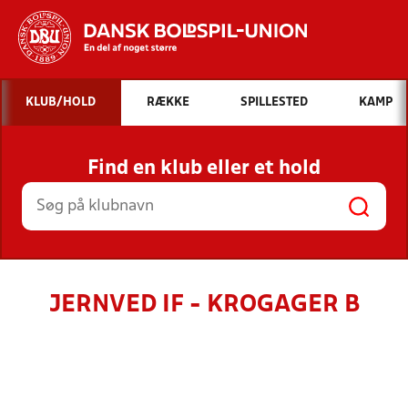
Hvad vil du søge efter?
KLUB/HOLD
RÆKKE
SPILLESTED
KAMP
INDHOLD OG NYHEDER
Find en klub eller et hold
STILLINGER, RESULTATER, KLUBBER OG
HOLD
JERNVED IF - KROGAGER B