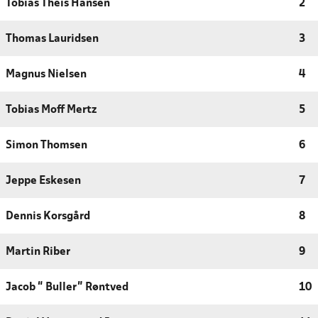
Tobias Theis Hansen
2
Thomas Lauridsen
3
Magnus Nielsen
4
Tobias Moff Mertz
5
Simon Thomsen
6
Jeppe Eskesen
7
Dennis Korsgård
8
Martin Riber
9
Jacob “ Buller” Røntved
10