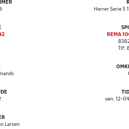
MMER
9
Herrer Serie 5 
E
SP
42
REMA 100
8382
Tlf:
E
OMKL
 mands
UDE
TI
2
søn. 12-0
ER
n Larsen