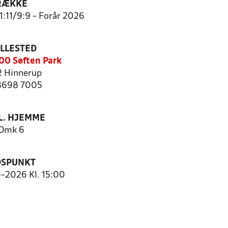
RÆKKE
11:11/9:9 - Forår 2026
ILLESTED
0 Søften Park
 Hinnerup
 8698 7005
. HJEMME
Omk 6
DSPUNKT
4-2026 Kl. 15:00