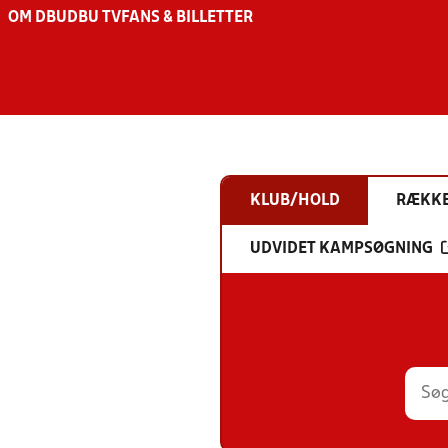
OM DBU
DBU TV
FANS & BILLETTER
KLUB/HOLD
RÆKK
UDVIDET KAMPSØGNING