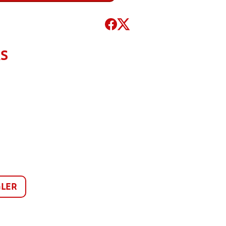
AS
LER