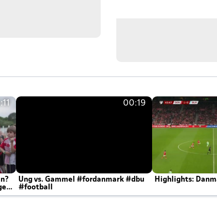
:11
00:19
en?
Ung vs. Gammel #fordanmark #dbu
Highlights: Danma
ger
#football