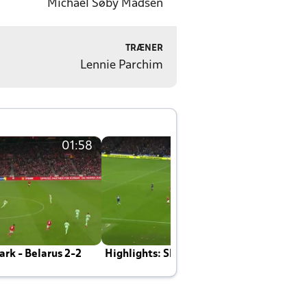
Michael Søby Madsen
TRÆNER
Lennie Parchim
01:58
01:58
rk - Belarus 2-2
Highlights: Skotland - Danmark 4-2
J
E