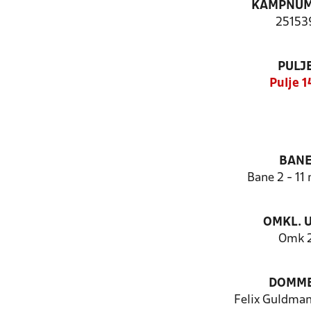
KAMPNU
25153
PULJ
Pulje 1
BAN
Bane 2 - 11
OMKL. 
Omk 
DOMM
Felix Guldman