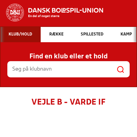
Hvad vil du søge efter?
KLUB/HOLD
RÆKKE
SPILLESTED
KAMP
INDHOLD OG NYHEDER
Find en klub eller et hold
STILLINGER, RESULTATER, KLUBBER OG
HOLD
VEJLE B - VARDE IF