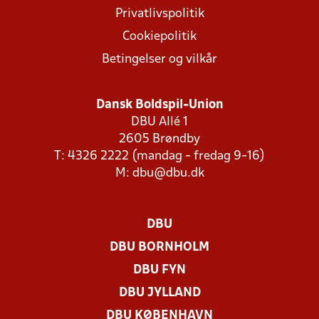
Privatlivspolitik
Cookiepolitik
Betingelser og vilkår
Dansk Boldspil-Union
DBU Allé 1
2605 Brøndby
T: 4326 2222 (mandag - fredag 9-16)
M:
dbu@dbu.dk
DBU
DBU BORNHOLM
DBU FYN
DBU JYLLAND
DBU KØBENHAVN