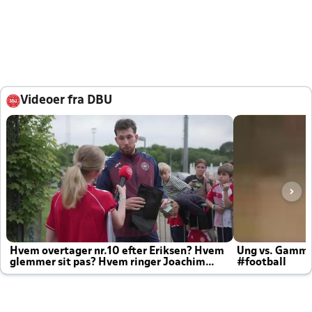
Videoer fra DBU
Hvem overtager nr.10 efter Eriksen? Hvem
Ung vs. Gamm
glemmer sit pas? Hvem ringer Joachim
#football
altid til efter kampe?