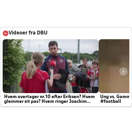
Videoer fra DBU
Hvem overtager nr.10 efter Eriksen? Hvem
Ung vs. Gamm
glemmer sit pas? Hvem ringer Joachim
#football
altid til efter kampe?