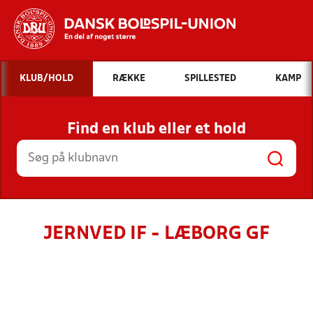
Hvad vil du søge efter?
KLUB/HOLD
RÆKKE
SPILLESTED
KAMP
INDHOLD OG NYHEDER
Find en klub eller et hold
STILLINGER, RESULTATER, KLUBBER OG
HOLD
JERNVED IF - LÆBORG GF