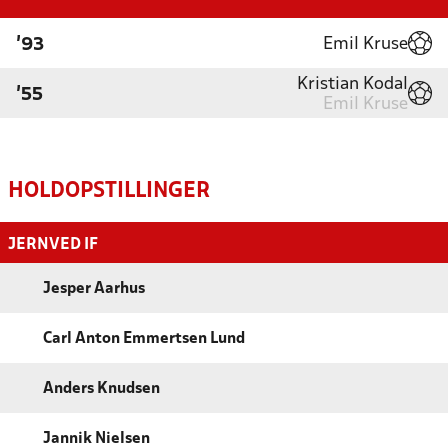
Emil Kruse
'93
Kristian Kodal
'55
Emil Kruse
HOLDOPSTILLINGER
JERNVED IF
Jesper Aarhus
Carl Anton Emmertsen Lund
Anders Knudsen
Jannik Nielsen