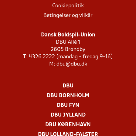
Cookiepolitik
Betingelser og vilkår
Dansk Boldspil-Union
DBU Allé 1
2605 Brøndby
T: 4326 2222 (mandag - fredag 9-16)
M:
dbu@dbu.dk
DBU
DBU BORNHOLM
DBU FYN
DBU JYLLAND
DBU KØBENHAVN
DBU LOLLAND-FALSTER