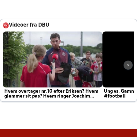
Videoer fra DBU
Hvem overtager nr.10 efter Eriksen? Hvem
Ung vs. Gamm
glemmer sit pas? Hvem ringer Joachim
#football
altid til efter kampe?