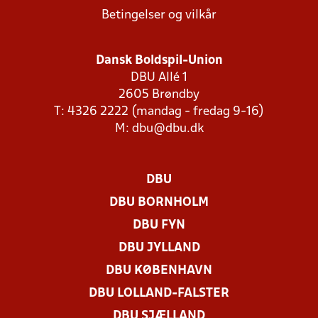
Betingelser og vilkår
Dansk Boldspil-Union
DBU Allé 1
2605 Brøndby
T: 4326 2222 (mandag - fredag 9-16)
M:
dbu@dbu.dk
DBU
DBU BORNHOLM
DBU FYN
DBU JYLLAND
DBU KØBENHAVN
DBU LOLLAND-FALSTER
DBU SJÆLLAND