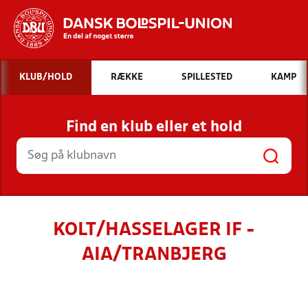
Hvad vil du søge efter?
KLUB/HOLD
RÆKKE
SPILLESTED
KAMP
INDHOLD OG NYHEDER
Find en klub eller et hold
STILLINGER, RESULTATER, KLUBBER OG
HOLD
KOLT/HASSELAGER IF -
AIA/TRANBJERG