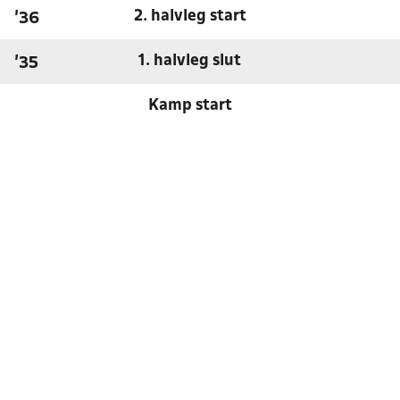
2. halvleg start
'36
1. halvleg slut
'35
Kamp start