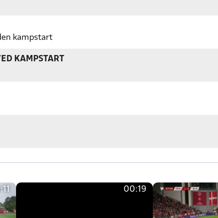
nden kampstart
VED KAMPSTART
:11
00:19