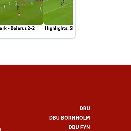
rk - Belarus 2-2
Highlights: Skotland - Danmark 4-2
J
E
DBU
DBU BORNHOLM
DBU FYN
)