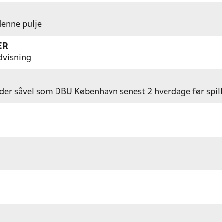
 denne pulje
ER
dvisning
er såvel som DBU København senest 2 hverdage før spil