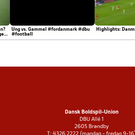
en?
Ung vs. Gammel #fordanmark #dbu
Highlights: Danma
ger
#football
Dansk Boldspil-Union
DBU Allé 1
2605 Brøndby
T: 4326 2222 (mandag - fredag 9-16