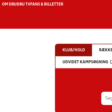
OM DBU
DBU TV
FANS & BILLETTER
KLUB/HOLD
RÆKK
UDVIDET KAMPSØGNING