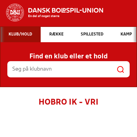
Hvad vil du søge efter?
KLUB/HOLD
RÆKKE
SPILLESTED
KAMP
INDHOLD OG NYHEDER
Find en klub eller et hold
STILLINGER, RESULTATER, KLUBBER OG
HOLD
HOBRO IK - VRI