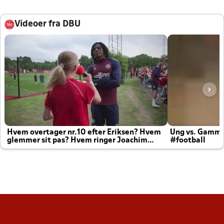
Videoer fra DBU
Hvem overtager nr.10 efter Eriksen? Hvem
Ung vs. Gamm
glemmer sit pas? Hvem ringer Joachim
#football
altid til efter kampe?