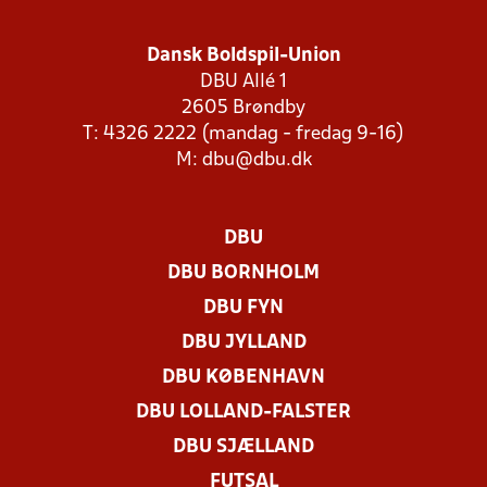
Dansk Boldspil-Union
DBU Allé 1
2605 Brøndby
T: 4326 2222 (mandag - fredag 9-16)
M:
dbu@dbu.dk
DBU
DBU BORNHOLM
DBU FYN
DBU JYLLAND
DBU KØBENHAVN
DBU LOLLAND-FALSTER
DBU SJÆLLAND
FUTSAL