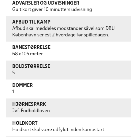
ADVARSLER OG UDVISNINGER
Gult kort giver 10 minutters udvisning
AFBUD TIL KAMP
Afbud skal meddeles modstander såvel som DBU
København senest 2 hverdage før spilledagen.
BANESTØRRELSE
68 x 105 meter
BOLDSTØRRELSE
5
DOMMER
1
HJØRNESPARK
Jvf. Fodboldloven
HOLDKORT
Holdkort skal være udfyldt inden kampstart