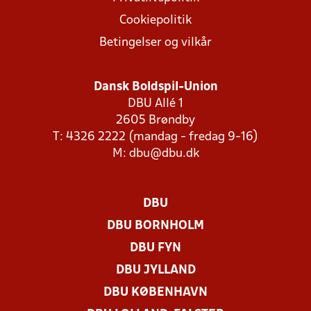
Cookiepolitik
Betingelser og vilkår
Dansk Boldspil-Union
DBU Allé 1
2605 Brøndby
T: 4326 2222 (mandag - fredag 9-16)
M:
dbu@dbu.dk
DBU
DBU BORNHOLM
DBU FYN
DBU JYLLAND
DBU KØBENHAVN