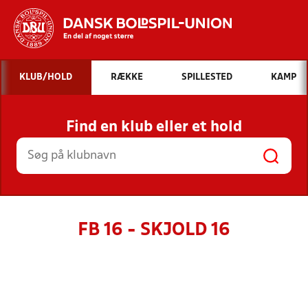
Hvad vil du søge efter?
KLUB/HOLD
RÆKKE
SPILLESTED
KAMP
INDHOLD OG NYHEDER
Find en klub eller et hold
STILLINGER, RESULTATER, KLUBBER OG
HOLD
FB 16 - SKJOLD 16