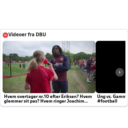
Videoer fra DBU
Hvem overtager nr.10 efter Eriksen? Hvem
Ung vs. Gamm
glemmer sit pas? Hvem ringer Joachim
#football
altid til efter kampe?