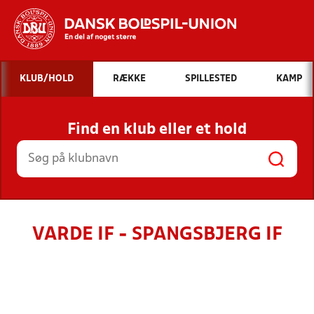
Hvad vil du søge efter?
KLUB/HOLD
RÆKKE
SPILLESTED
KAMP
INDHOLD OG NYHEDER
Find en klub eller et hold
STILLINGER, RESULTATER, KLUBBER OG
HOLD
VARDE IF - SPANGSBJERG IF